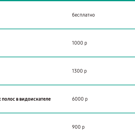
бесплатно
1000 р
1300 р
 полос в видоискателе
6000 р
900 р