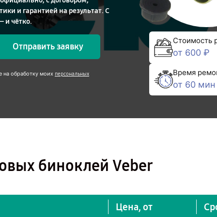
 официально, с договором,
ики и гарантией на результат. С
 и чётко.
Стоимость 
Отправить заявку
от 600 ₽
Время ремо
е на обработку моих
персональных
от 60 мин
овых биноклей Veber
Цена, от
Ср