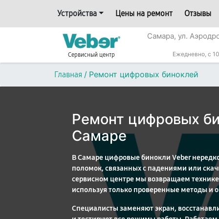
Устройства
Цены на ремонт
Отзывы
Самара, ул. Аэродр
Ежедневно, с 10
Сервисный центр
/
Ремонт цифровых биноклей
Главная
Ремонт цифровых би
Самаре
В Самаре цифровые бинокли Veber нередко
поломок, связанных с падениями или ска
сервисном центре мы возвращаем технике
используя только проверенные методы и 
Специалисты заменяют экран, восстанавл