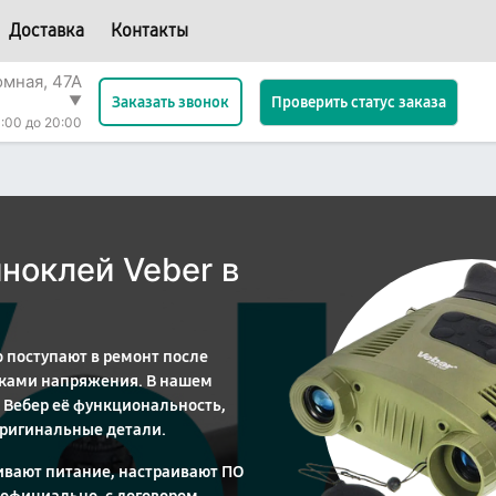
Доставка
Контакты
омная, 47А
▼
Проверить статус заказа
Заказать звонок
:00 до 20:00
ноклей Veber в
 поступают в ремонт после
чками напряжения. В нашем
 Вебер её функциональность,
оригинальные детали.
ивают питание, настраивают ПО