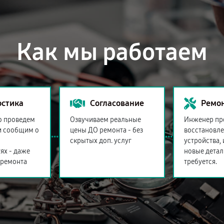
Как мы работаем
остика
Согласование
Ремо
о проведем
Озвучиваем реальные
Инженер пр
и сообщим о
цены ДО ремонта - без
восстановл
скрытых доп. услуг
устройства,
ях - даже
новые детал
 ремонта
требуется.