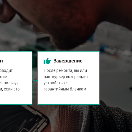
нт
Завершение
оводит
После ремонта, вы или
ение
наш курьер возвращает
 используя
устройство с
и, если это
гарантийным бланком.